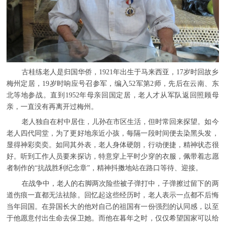
古桂练老人是归国华侨，1921年出生于马来西亚，17岁时回故乡
梅州定居，19岁时响应号召参军，编入52军第2师，先后在云南、东
北等地参战。直到1952年母亲回国定居，老人才从军队返回照顾母
亲，一直没有再离开过梅州。
老人独自在村中居住，儿孙在市区生活，但时常回来探望。如今
老人四代同堂，为了更好地亲近小孩，每隔一段时间便去染黑头发，
显得神彩奕奕。如同其外表，老人身体硬朗，行动便捷，精神状态很
好。听到工作人员要来探访，特意穿上平时少穿的衣服，佩带着志愿
者制作的“抗战胜利纪念章”，精神抖擞地站在路口等待、迎接。
在战争中，老人的右脚两次险些被子弹打中，子弹擦过留下的两
道伤痕一直都无法祛除。回忆起这些经历时，老人表示一点都不后悔
当年回国。在异国长大的他对自己的祖国有一份强烈的认同感，以至
于他愿意付出生命去保卫她。而他在暮年之时，仅仅希望国家可以给