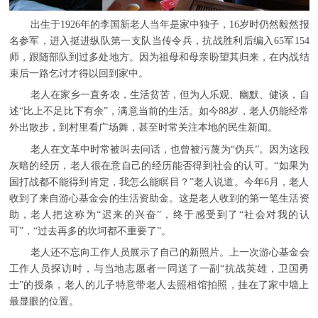
出生于1926年的李国新老人当年是家中独子，16岁时仍然毅然报
名参军，进入挺进纵队第一支队当传令兵，抗战胜利后编入65军154
师，跟随部队到过多处地方。因为祖母和母亲盼望其归来，在内战结
束后一路乞讨才得以回到家中。
老人在家乡一直务农，生活贫苦，但为人乐观、幽默、健谈，自
述“比上不足比下有余”，满意当前的生活。如今88岁，老人仍能经常
外出散步，到村里看广场舞，甚至时常关注本地的民生新闻。
老人在文革中时常被叫去问话，也曾被污蔑为“伪兵”。因为这段
灰暗的经历，老人很在意自己的经历能否得到社会的认可。“如果为
国打战都不能得到肯定，我怎么能瞑目？”老人说道。今年6月，老人
收到了来自游心基金会的生活资助金。这是老人收到的第一笔生活资
助，老人把这称为“迟来的兴奋”，终于感受到了“社会对我的认
可”，“过去再多的坎坷都不重要了”。
老人还不忘向工作人员展示了自己的新照片。上一次游心基金会
工作人员探访时，与当地志愿者一同送了一副“抗战英雄，卫国勇
士”的授条，老人的儿子特意带老人去照相馆拍照，挂在了家中墙上
最显眼的位置。