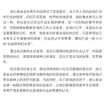
游心基金会在两天内还探访了其他老兵，当工作人员问起他们当
年打仗的情形，仍旧不厌其烦、绘声绘色地讲述，就好像未曾与人讲
过一样。有位老兵已经记不起近期的事情，但一问到他的番号和经
历，仍然能够如数家珍地向工作人员道来。在他们心中，这是比生命
还要重要的记忆。然而，很多老兵怀着这深刻的记忆，只是希望自己
在有生之年能够得到国家、社会的认可和尊重，哪怕只是一枚小小
的“抗战胜利纪念章”。
通过此次梅州走访发现，老兵们最期待的是对社会认可，对国家
荣誉的向往，渴望获得精神上的满足，其次才是生活的改善，安享晚
年。
此次探访结束之后，除去持续资助12位生活困难的老兵外，游心
基金会仍将继续定期探访梅州地区的其他老兵，通过各种形式给他们
带去精神上的关怀与慰藉。与此同时，在37游戏的支持下，游心基金
会将一如既往帮助更多的抗战老兵，让他们能够获得基本生活保障，
有尊严地安度晚年以及感受社会的尊重和认可。