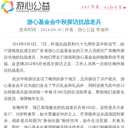
游心基金会中秋探访抗战老兵
发布时间：2014-09-10 | 作者：游心公益 李湘华
2014年9月6日、7日，时值抗战胜利六十九周年及中秋佳节，由
37游戏发起成立的广东省游心公益基金会的工作人员前往广东梅州探
访当地的抗战老兵，为他们带去37游戏和游心基金会的致敬和佳节祝
福。这是继2014年6月份首次探访之后，工作人员再一次前往梅州探
访抗战老兵。
此次中秋探访走访了梅州的多个地方，总共探访了20户老兵。游
心基金会不仅为他们送去了节日礼金和礼品外，同时还将为其中的12
位特困老兵提供持续一年每月500元的生活助养金，帮助他们改善生
活状况，保障晚年生活。
在梅州市，现已发现健在的抗战老兵共有102位。这些老兵大多
在17、18岁时参军，如今普遍在90岁之上。尽管能幸运从战场回到家
乡，很多老兵却因为“身份问题”饱经坎坷，如今生活贫困，衣食无
着。因此，游心基金会希望能够关怀这些老兵，让他们能够获得生活