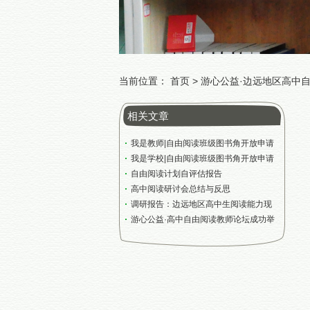
当前位置：
首页
>
游心公益·边远地区高中
相关文章
我是教师|自由阅读班级图书角开放申请
我是学校|自由阅读班级图书角开放申请
自由阅读计划自评估报告
高中阅读研讨会总结与反思
调研报告：边远地区高中生阅读能力现
状
游心公益·高中自由阅读教师论坛成功举
办