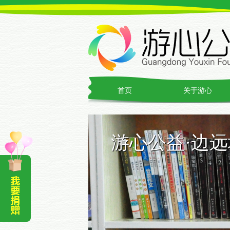
首页
关于游心
游心公益·边