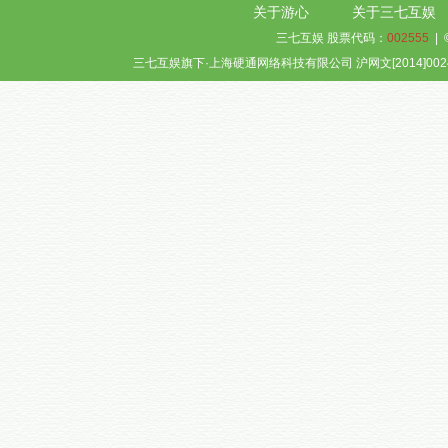
关于游心
关于三七互娱
三七互娱 股票代码：
002555
| 
三七互娱旗下·上海硬通网络科技有限公司 沪网文[2014]0024-0