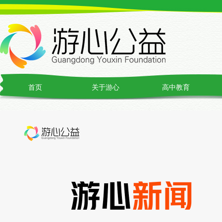
首页
关于游心
高中教育