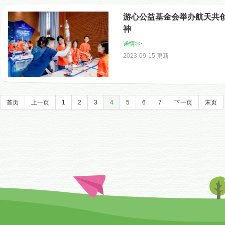
游心公益基金会举办航天共创
神
详情>>
2023-09-15 更新
首页
上一页
1
2
3
4
5
6
7
下一页
末页